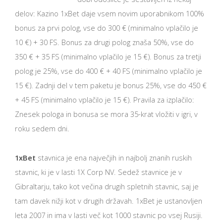
delov: Kazino 1xBet daje vsem novim uporabnikom 100%
bonus za prvi polog, vse do 300 € (minimalno vplačilo je
10 €) + 30 FS. Bonus za drugi polog znaša 50%, vse do
350 € + 35 FS (minimalno vplačilo je 15 €). Bonus za tretji
polog je 25%, vse do 400 € + 40 FS (minimalno vplačilo je
15 €). Zadnji del v tem paketu je bonus 25%, vse do 450 €
+ 45 FS (minimalno vplačilo je 15 €). Pravila za izplačilo:
Znesek pologa in bonusa se mora 35-krat vložiti v igri, v
roku sedem dni.
1xBet
stavnica je ena največjih in najbolj znanih ruskih
stavnic, ki je v lasti 1X Corp NV. Sedež stavnice je v
Gibraltarju, tako kot večina drugih spletnih stavnic, saj je
tam davek nižji kot v drugih državah. 1xBet je ustanovljen
leta 2007 in ima v lasti več kot 1000 stavnic po vsej Rusiji.