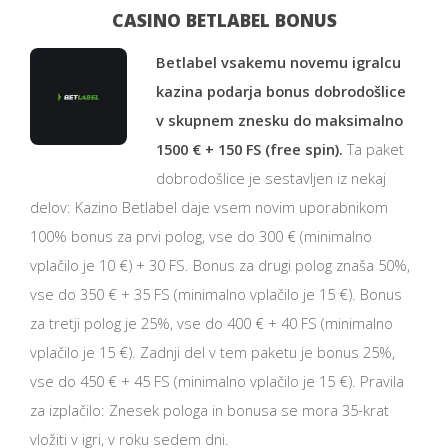
CASINO BETLABEL BONUS
Betlabel vsakemu novemu igralcu
kazina podarja bonus dobrodošlice
v skupnem znesku do maksimalno
1500 € + 150 FS (free spin).
Ta paket
dobrodošlice je sestavljen iz nekaj
delov: Kazino Betlabel daje vsem novim uporabnikom
100% bonus za prvi polog, vse do 300 € (minimalno
vplačilo je 10 €) + 30 FS. Bonus za drugi polog znaša 50%,
vse do 350 € + 35 FS (minimalno vplačilo je 15 €). Bonus
za tretji polog je 25%, vse do 400 € + 40 FS (minimalno
vplačilo je 15 €). Zadnji del v tem paketu je bonus 25%,
vse do 450 € + 45 FS (minimalno vplačilo je 15 €). Pravila
za izplačilo: Znesek pologa in bonusa se mora 35-krat
vložiti v igri, v roku sedem dni.