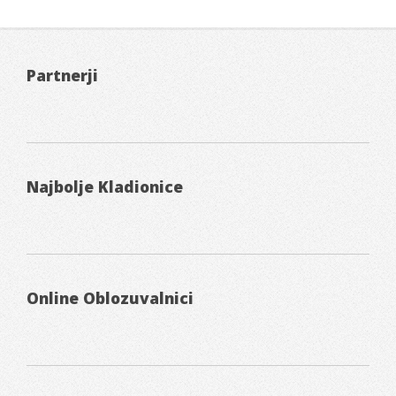
Partnerji
Najbolje Kladionice
Online Oblozuvalnici