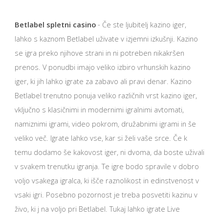
Betlabel spletni casino
- Če ste ljubitelj kazino iger,
lahko s kaznom Betlabel uživate v izjemni izkušnji. Kazino
se igra preko njihove strani in ni potreben nikakršen
prenos. V ponudbi imajo veliko izbiro vrhunskih kazino
iger, ki jih lahko igrate za zabavo ali pravi denar. Kazino
Betlabel trenutno ponuja veliko različnih vrst kazino iger,
vključno s klasičnimi in modernimi igralnimi avtomati,
namiznimi igrami, video pokrom, družabnimi igrami in še
veliko več. Igrate lahko vse, kar si želi vaše srce. Če k
temu dodamo še kakovost iger, ni dvoma, da boste uživali
v svakem trenutku igranja. Te igre bodo spravile v dobro
voljo vsakega igralca, ki išče raznolikost in edinstvenost v
vsaki igri. Posebno pozornost je treba posvetiti kazinu v
živo, ki j na voljo pri Betlabel. Tukaj lahko igrate Live