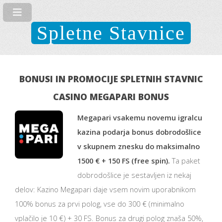
Spletne Stavnice
BONUSI IN PROMOCIJE SPLETNIH STAVNIC
CASINO MEGAPARI BONUS
Megapari vsakemu novemu igralcu
kazina podarja bonus dobrodošlice
v skupnem znesku do maksimalno
1500 € + 150 FS (free spin).
Ta paket
dobrodošlice je sestavljen iz nekaj
delov: Kazino Megapari daje vsem novim uporabnikom
100% bonus za prvi polog, vse do 300 € (minimalno
vplačilo je 10 €) + 30 FS. Bonus za drugi polog znaša 50%,