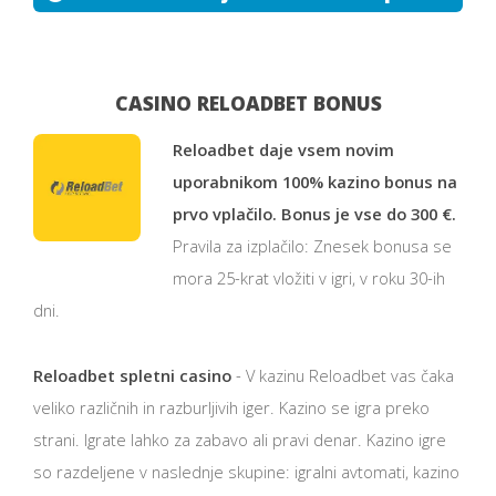
CASINO RELOADBET BONUS
Reloadbet daje vsem novim
uporabnikom 100% kazino bonus na
prvo vplačilo. Bonus je vse do 300 €.
Pravila za izplačilo: Znesek bonusa se
mora 25-krat vložiti v igri, v roku 30-ih
dni.
Reloadbet spletni casino
-
V kazinu Reloadbet vas čaka
veliko različnih in razburljivih iger. Kazino se igra preko
strani. Igrate lahko za zabavo ali pravi denar. Kazino igre
so razdeljene v naslednje skupine: igralni avtomati, kazino