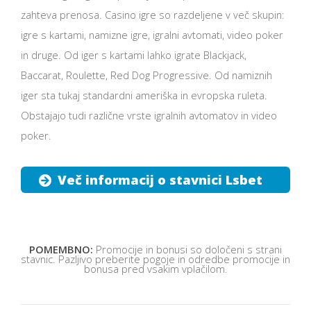
zahteva prenosa. Casino igre so razdeljene v več skupin:
igre s kartami, namizne igre, igralni avtomati, video poker
in druge. Od iger s kartami lahko igrate Blackjack,
Baccarat, Roulette, Red Dog Progressive. Od namiznih
iger sta tukaj standardni ameriška in evropska ruleta.
Obstajajo tudi različne vrste igralnih avtomatov in video
poker.
Več informacij o stavnici Lsbet
POMEMBNO:
Promocije in bonusi so določeni s strani
stavnic. Pazljivo preberite pogoje in odredbe promocije in
bonusa pred vsakim vplačilom.