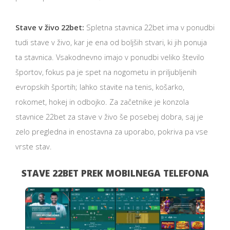
Stave v živo 22bet:
Spletna stavnica 22bet ima v ponudbi
tudi stave v živo, kar je ena od boljših stvari, ki jih ponuja
ta stavnica. Vsakodnevno imajo v ponudbi veliko število
športov, fokus pa je spet na nogometu in priljubljenih
evropskih športih; lahko stavite na tenis, košarko,
rokomet, hokej in odbojko. Za začetnike je konzola
stavnice 22bet za stave v živo še posebej dobra, saj je
zelo pregledna in enostavna za uporabo, pokriva pa vse
vrste stav.
STAVE 22BET PREK MOBILNEGA TELEFONA