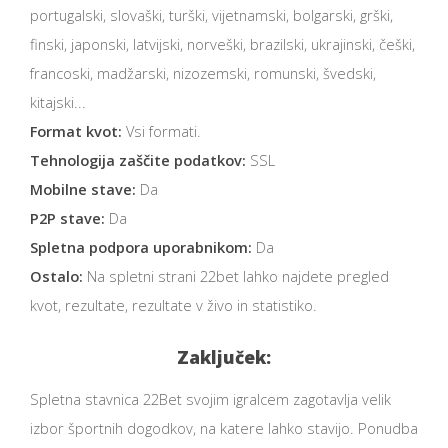
portugalski, slovaški, turški, vijetnamski, bolgarski, grški,
finski, japonski, latvijski, norveški, brazilski, ukrajinski, češki,
francoski, madžarski, nizozemski, romunski, švedski,
kitajski...
Format kvot:
Vsi formati.
Tehnologija zaščite podatkov:
SSL
Mobilne stave:
Da
P2P stave:
Da
Spletna podpora uporabnikom:
Da
Ostalo:
Na spletni strani 22bet lahko najdete pregled
kvot, rezultate, rezultate v živo in statistiko.
Zaključek:
Spletna stavnica 22Bet svojim igralcem zagotavlja velik
izbor športnih dogodkov, na katere lahko stavijo. Ponudba