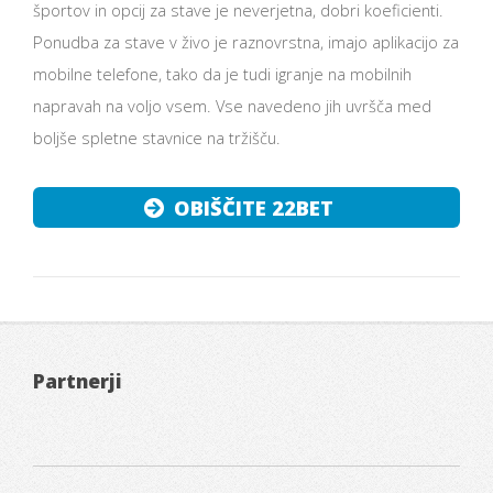
športov in opcij za stave je neverjetna, dobri koeficienti.
Ponudba za stave v živo je raznovrstna, imajo aplikacijo za
mobilne telefone, tako da je tudi igranje na mobilnih
napravah na voljo vsem. Vse navedeno jih uvršča med
boljše spletne stavnice na tržišču.
OBIŠČITE 22BET
Partnerji