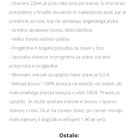
- Stavnica 22bet je prav tako ena od stavnic, ki ima stran
prevedeno v hrvaški, bosanski in makedonski jezik, kar je
prednost za tiste, koji ne obvladajo angleškega jezika.
- Izredno atraktiven bonus dobrodošlice.
- Veliko število načinov plačila.
- Pregledna in bogata ponudba za stave v živo.
- Uporaba stavnice in programa za stave sta zelo
preprosta in pregledna.
- Minimalni znesek za vplačilo neke stave je 0.2 €.
- Reload bonus: 100% bonusa na vplačilo ob petkih, do
maksimalnega zneska bonusa v višini 100 €. Pravila za
izplačilo: 3x vložiti vplačani znesek in bonus v športni
stavnici v roku 24 ur na combo stave, pri čemer morajo
imeti najmanj 3 dogodki koeficijent 1.40 ali večji.
Ostalo: