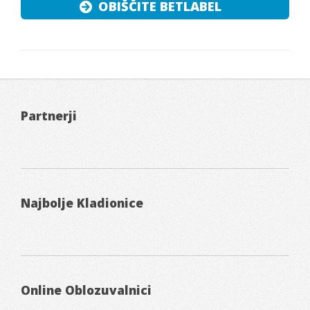
OBIŠČITE BETLABEL
Partnerji
Najbolje Kladionice
Online Oblozuvalnici