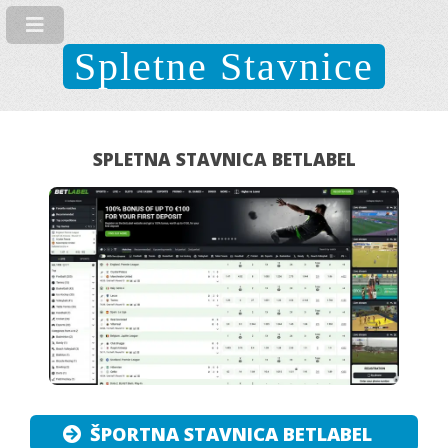
Spletne Stavnice
SPLETNA STAVNICA BETLABEL
ŠPORTNA STAVNICA BETLABEL