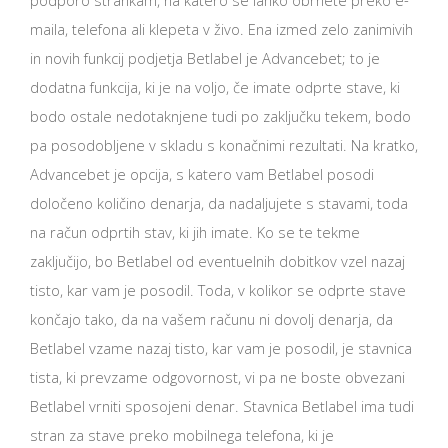
mаila, telefona ali klepeta v živo. Ena izmed zelo zanimivih
in novih funkcij podjetja Betlabel je Advancebet; to je
dodatna funkcija, ki je na voljo, če imate odprte stave, ki
bodo ostale nedotaknjene tudi po zaključku tekem, bodo
pa posodobljene v skladu s konačnimi rezultati. Na kratko,
Advancebet je opcija, s katero vam Betlabel posodi
določeno količino denarja, da nadaljujete s stavami, toda
na račun odprtih stav, ki jih imate. Ko se te tekme
zaključijo, bo Betlabel od eventuelnih dobitkov vzel nazaj
tisto, kar vam je posodil. Toda, v kolikor se odprte stave
končajo tako, da na vašem računu ni dovolj denarja, da
Betlabel vzame nazaj tisto, kar vam je posodil, je stavnica
tista, ki prevzame odgovornost, vi pa ne boste obvezani
Betlabel vrniti sposojeni denar. Stavnica Betlabel ima tudi
stran za stave preko mobilnega telefona, ki je