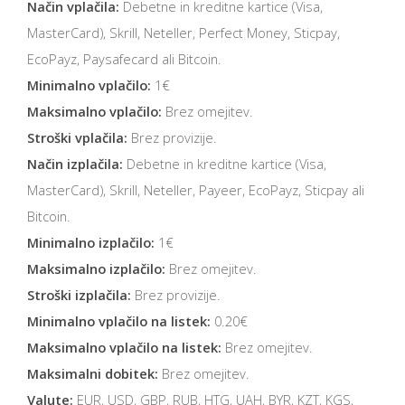
Način vplačila:
Debetne in kreditne kartice (Visa,
MasterCard), Skrill, Neteller, Perfect Money, Sticpay,
EcoPayz, Paysafecard ali Bitcoin.
Minimalno vplačilo:
1€
Maksimalno vplačilo:
Brez omejitev.
Stroški vplačila:
Brez provizije.
Način izplačila:
Debetne in kreditne kartice (Visa,
MasterCard), Skrill, Neteller, Payeer, EcoPayz, Sticpay ali
Bitcoin.
Minimalno izplačilo:
1€
Maksimalno izplačilo:
Brez omejitev.
Stroški izplačila:
Brez provizije.
Minimalno vplačilo na listek:
0.20€
Maksimalno vplačilo na listek:
Brez omejitev.
Maksimalni dobitek:
Brez omejitev.
Valute:
EUR, USD, GBP, RUB, HTG, UAH, BYR, KZT, KGS,