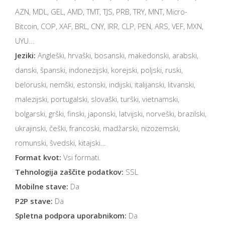
AZN, MDL, GEL, AMD, TMT, TJS, PRB, TRY, MNT, Micro-
Bitcoin, COP, XAF, BRL, CNY, IRR, CLP, PEN, ARS, VEF, MXN,
UYU...
Jeziki:
Angleški, hrvaški, bosanski, makedonski, arabski,
danski, španski, indonezijski, korejski, poljski, ruski,
beloruski, nemški, estonski, indijski, italijanski, litvanski,
malezijski, portugalski, slovaški, turški, vietnamski,
bolgarski, grški, finski, japonski, latvijski, norveški, brazilski,
ukrajinski, češki, francoski, madžarski, nizozemski,
romunski, švedski, kitajski…
Format kvot:
Vsi formati.
Tehnologija zaščite podatkov:
SSL
Mobilne stave:
Da
P2P stave:
Da
Spletna podpora uporabnikom:
Da