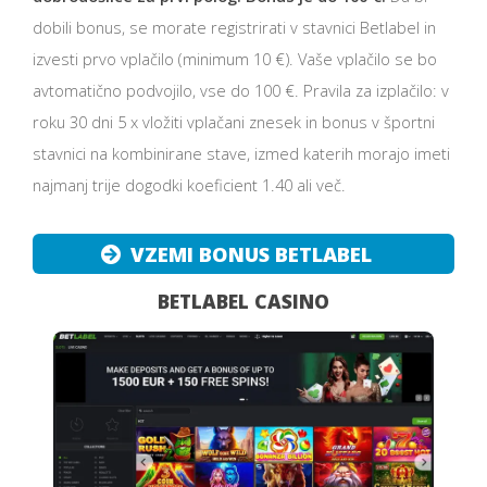
dobili bonus, se morate registrirati v stavnici Betlabel in
izvesti prvo vplačilo (minimum 10 €). Vaše vplačilo se bo
avtomatično podvojilo, vse do 100 €. Pravila za izplačilo: v
roku 30 dni 5 x vložiti vplačani znesek in bonus v športni
stavnici na kombinirane stave, izmed katerih morajo imeti
najmanj trije dogodki koeficient 1.40 ali več.
VZEMI BONUS BETLABEL
BETLABEL CASINO