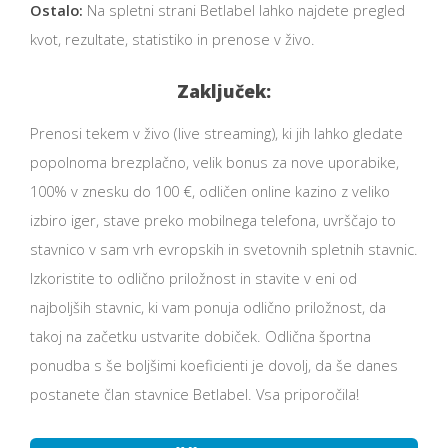
Ostalo:
Na spletni strani Betlabel lahko najdete pregled
kvot, rezultate, statistiko in prenose v živo.
Zaključek:
Prenosi tekem v živo (live streaming), ki jih lahko gledate
popolnoma brezplačno, velik bonus za nove uporabike,
100% v znesku do 100 €, odličen online kazino z veliko
izbiro iger, stave preko mobilnega telefona, uvrščajo to
stavnico v sam vrh evropskih in svetovnih spletnih stavnic.
Izkoristite to odlično priložnost in stavite v eni od
najboljših stavnic, ki vam ponuja odlično priložnost, da
takoj na začetku ustvarite dobiček. Odlična športna
ponudba s še boljšimi koeficienti je dovolj, da še danes
postanete član stavnice Betlabel. Vsa priporočila!